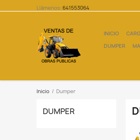
Llámenos:
641553064
INICIO
CAR
DUMPER
MA
Inicio
Dumper
D
DUMPER