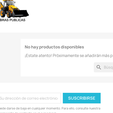
No hay productos disponibles
¡Estate atento! Próximamente se añadirán más p
search
ede darse de baja en cualquier momento. Para ello, consulte nuestra