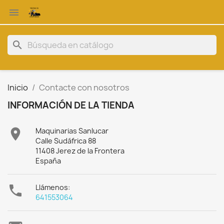

search
Inicio
Contacte con nosotros
INFORMACIÓN DE LA TIENDA

Maquinarias Sanlucar
Calle Sudáfrica 88
11408 Jerez de la Frontera
España

Llámenos:
641553064